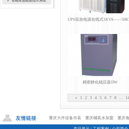
智能应急疏散指示系统
UPS应急电源在线式1KVA——50K
精密静化稳压器JJW
«
1
2
3
4
5
6
7
8
...
1
重庆大件设备吊装
重庆桶装水加盟
重庆
产品展示
|
工程案例
|
公司简介