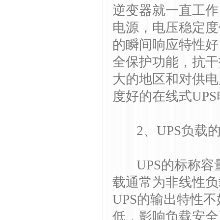
逆变器就一直工作
电源，电压稳定度
的瞬间响应特性好，具
全保护功能，抗干
大的地区和对供电
度好的在线式UP
2、UPS负载
UPS的标称容量
载通常为非线性负
UPS的输出特性
低，影响负载安全