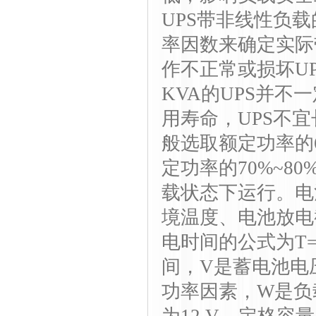
UPS带非线性负
率因数来确定实际
作不正常或损坏U
KVA的UPS并不
用寿命，UPS不
般选取额定功率的6
定功率的70%~8
载状态下运行。电
境温度、电池放电
电时间的公式为T=
间，V是蓄电池电压
功率因素，W是负