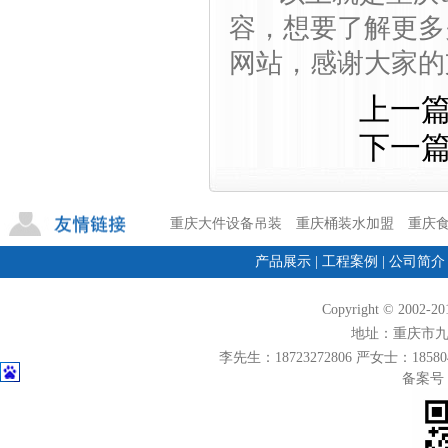
容，想要了解更多
网站，感谢大家的
上一
下一篇
重庆大件设备吊装
重庆桶装水加盟
重庆
产品展示
|
工程案例
|
公司简介
Copyright © 2
地址：重庆市九龙
李先生：18723272806 严女士：1858049
备案号：