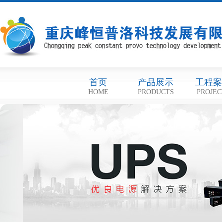
首页
产品展示
工程案
HOME
PRODUCTS
PROJEC