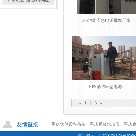
智能应急疏散指示系统
EPS消防应急电源批发厂家
EPS消防应急电源
«
1
2
3
»
重庆大件设备吊装
重庆桶装水加盟
重庆
产品展示
|
工程案例
|
公司简介